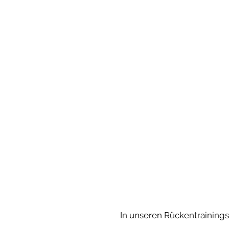
Physio- und Ergotherapiepr
mit zusätzlichem Schwerp
Neurologie
In unseren Rückentraining