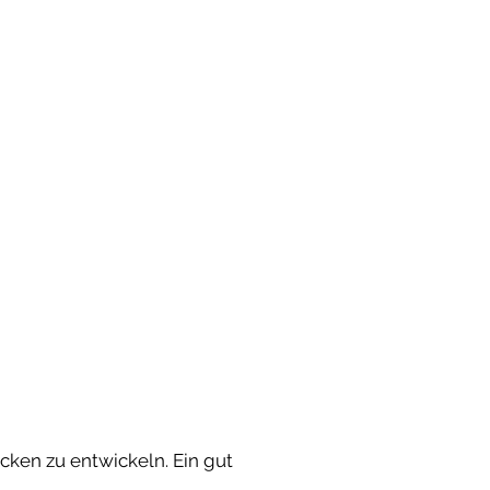
NTAKT
STELLENANGEBOT
Termine Tel.: 09132/7312430
ken zu entwickeln. Ein gut