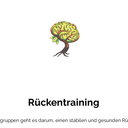
axis
START
KO
unkt
Rückentraining
sgruppen geht es darum, einen stabilen und gesunden Rüc